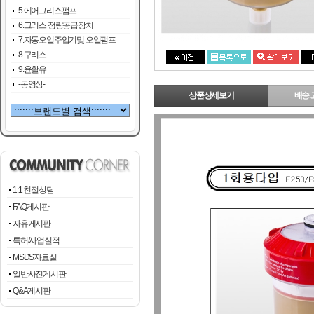
5.에어그리스펌프
6.그리스 정량공급장치
7.자동오일주입기및 오일펌프
8.구리스
9.윤활유
-동영상-
상품상세보기
배송.
1:1 친절상담
FAQ게시판
자유게시판
특허/사업실적
MSDS자료실
일반사진게시판
Q&A게시판