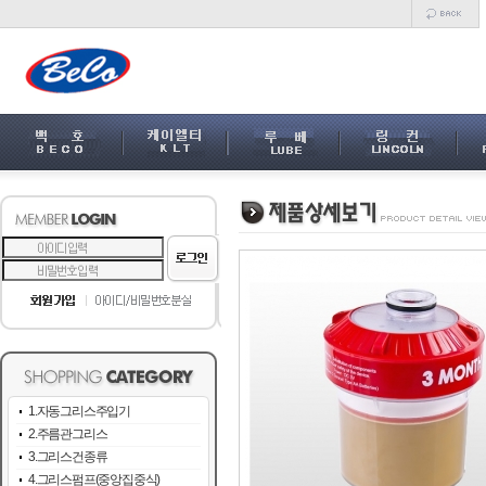
1.자동그리스주입기
2.주름관그리스
3.그리스건종류
4.그리스펌프(중앙집중식)