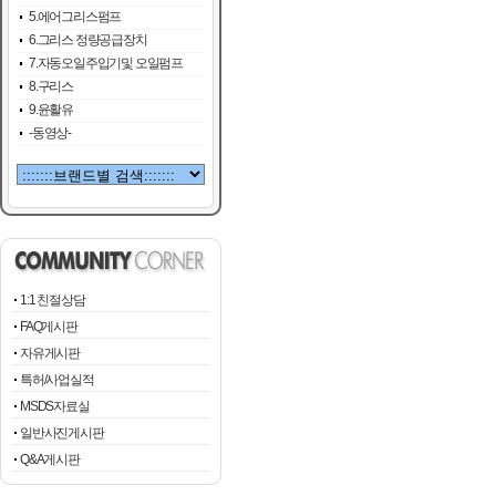
5.에어그리스펌프
6.그리스 정량공급장치
7.자동오일주입기및 오일펌프
8.구리스
9.윤활유
-동영상-
1:1 친절상담
FAQ게시판
자유게시판
특허/사업실적
MSDS자료실
일반사진게시판
Q&A게시판