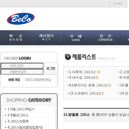
1.다목적 그리스
(
14
)
2.고
5.내수성 그리스
(
0
)
6.저
9.LM가이드 로봇 그리스
(
2
)
10.
13.스프레이 그리스
(
0
)
14.
1.자동그리스주입기
11.방열용 그리스
총 (
0
)개의 상품이 있습니
2.주름관그리스
3.그리스건종류
4.그리스펌프(중앙집중식)