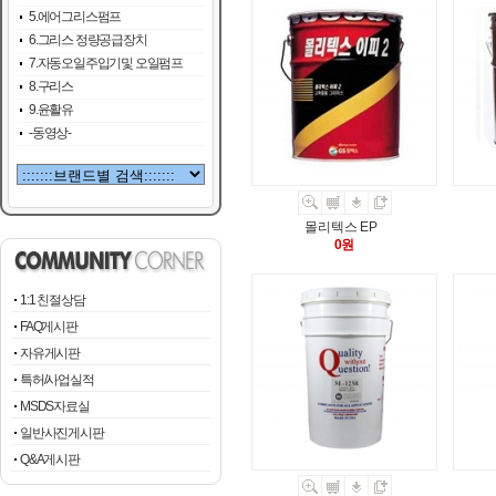
5.에어그리스펌프
6.그리스 정량공급장치
7.자동오일주입기및 오일펌프
8.구리스
9.윤활유
-동영상-
몰리텍스 EP
0원
1:1 친절상담
FAQ게시판
자유게시판
특허/사업실적
MSDS자료실
일반사진게시판
Q&A게시판