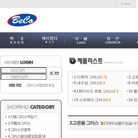
1.다목적 그리스
(
14
)
2.고
5.내수성 그리스
(
0
)
6.저
9.LM가이드 로봇 그리스
(
2
)
10.
13.스프레이 그리스
(
0
)
14.
1.자동그리스주입기
2.고온용 그리스
2.주름관그리스
총 (
7
)개의 상품이 있습니다
3.그리스건종류
4.그리스펌프(중앙집중식)