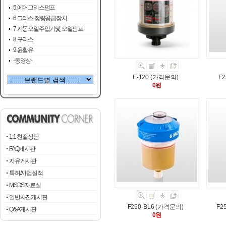
5.에어그리스펌프
6.그리스 정량공급장치
7.자동오일주입기및 오일펌프
8.구리스
9.윤활유
-동영상-
E-120 (가격문의)
F
0원
1:1 친절상담
FAQ게시판
자유게시판
특허/사업실적
MSDS자료실
일반사진게시판
F250-BL6 (가격문의)
F2
Q&A게시판
0원