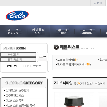
1.스프링타입
(
6
)
2.가
5.자동주입기악세사리
(
48
)
2.가스식타입
총 (
12
)개의 상품이 있습니다.
1.자동그리스주입기
2.주름관그리스
3.그리스건종류
4.그리스펌프(중앙집중식)